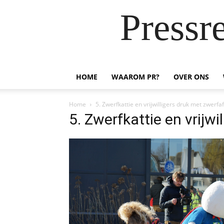
Pressr
HOME
WAAROM PR?
OVER ONS
Home
5. Zwerfkattie en vrijwilligers druk met zwerfaf
5. Zwerfkattie en vrijwi