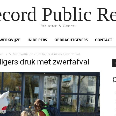
ecord Public Re
Publiciteit & Content
WERKWIJZE
IN DE PERS
OPDRACHTGEVERS
CONTACT
val
5. Zwerfkattie en vrijwilligers druk met zwerfafval
lligers druk met zwerfafval