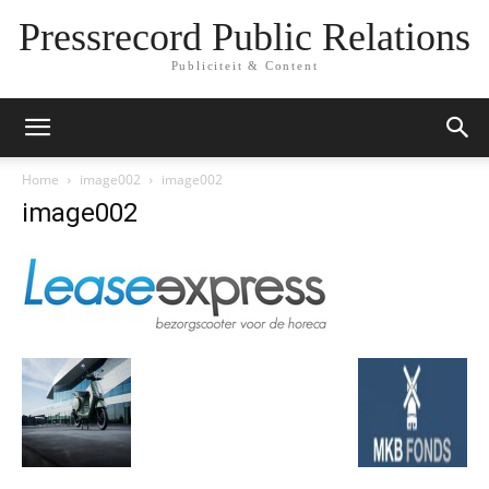
Pressrecord Public Relations
Publiciteit & Content
Home
image002
image002
image002