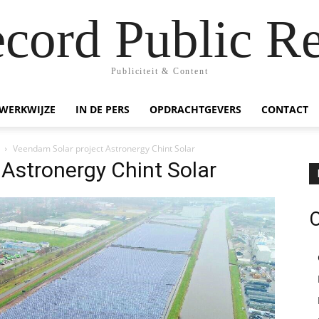
ecord Public Re
Publiciteit & Content
WERKWIJZE
IN DE PERS
OPDRACHTGEVERS
CONTACT
Veendam Solar project Astronergy Chint Solar
Astronergy Chint Solar