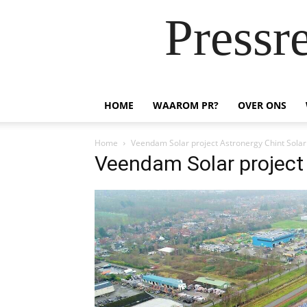
Pressr
HOME
WAAROM PR?
OVER ONS
Home
Veendam Solar project Astronergy Chint Solar
Veendam Solar project 