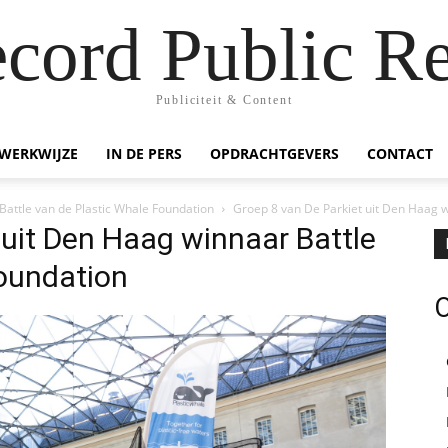
ecord Public Re
Publiciteit & Content
WERKWIJZE
IN DE PERS
OPDRACHTGEVERS
CONTACT
Battle van de Plastic Whale Foundation
Groep 8 van De Parkiet uit Den Haag w
 uit Den Haag winnaar Battle
Foundation