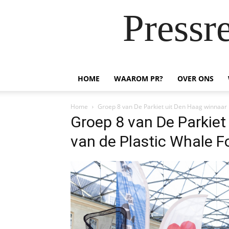
Pressr
HOME
WAAROM PR?
OVER ONS
Home
Groep 8 van De Parkiet uit Den Haag winnaar 
Groep 8 van De Parkiet
van de Plastic Whale 