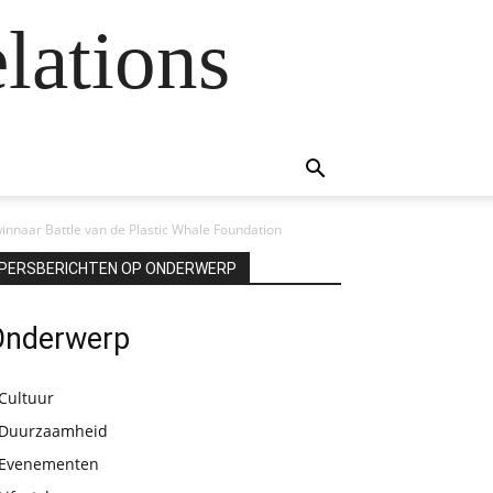
lations
innaar Battle van de Plastic Whale Foundation
PERSBERICHTEN OP ONDERWERP
Onderwerp
Cultuur
Duurzaamheid
Evenementen