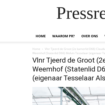
Pressr
HOME
WAAROM PR?
OVER ONS
Home
Vlnr Tjeerd de Groot (2e kamerlid D66) Claud
Weemhof (Statenlid D66) Melvin Tesselaar (eigenaar T
Vlnr Tjeerd de Groot (2
Weemhof (Statenlid D6
(eigenaar Tesselaar Al