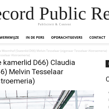
ecord Public Re
Publiciteit & Content
WERKWIJZE
IN DE PERS
OPDRACHTGEVERS
CONTACT
ia Weemhof (Statenlid D66) Melvin Tesselaar (eigenaar Tesselaar Alstroemeria)
esselaar Alstroemeria)
e kamerlid D66) Claudia
6) Melvin Tesselaar
stroemeria)