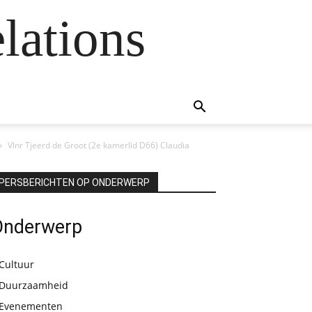
lations
Vlnr Tjeerd de Groot (2e kamerlid D66) Claudia
PERSBERICHTEN OP ONDERWERP
Onderwerp
Cultuur
Duurzaamheid
Evenementen