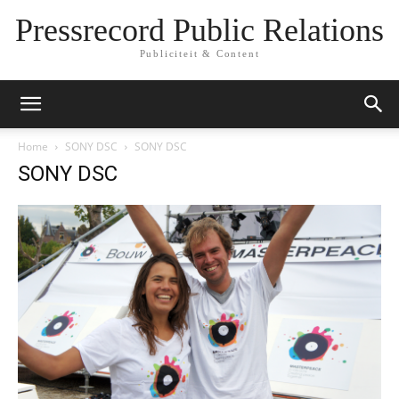
Pressrecord Public Relations
Publiciteit & Content
Home
SONY DSC
SONY DSC
SONY DSC