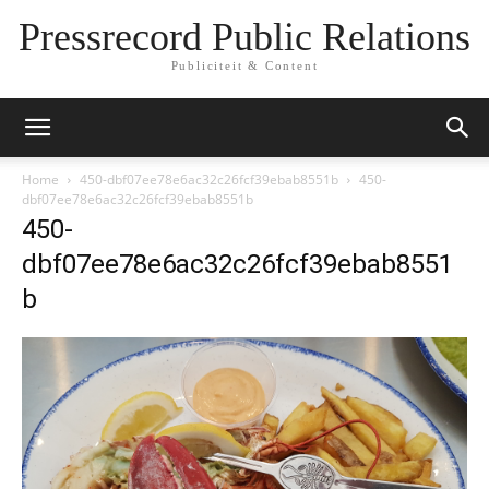
Pressrecord Public Relations
Publiciteit & Content
Home
450-dbf07ee78e6ac32c26fcf39ebab8551b
450-
dbf07ee78e6ac32c26fcf39ebab8551b
450-
dbf07ee78e6ac32c26fcf39ebab8551
b