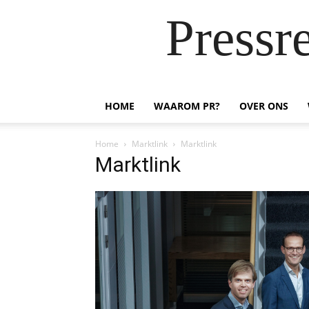
Pressr
HOME
WAAROM PR?
OVER ONS
Home
Marktlink
Marktlink
Marktlink