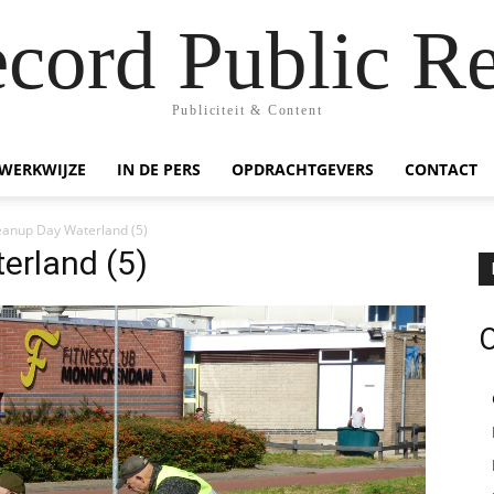
ecord Public Re
Publiciteit & Content
WERKWIJZE
IN DE PERS
OPDRACHTGEVERS
CONTACT
eanup Day Waterland (5)
erland (5)