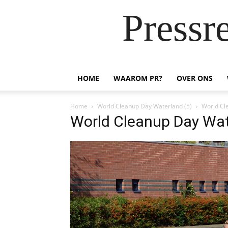
Pressr
HOME
WAAROM PR?
OVER ONS
Home
World Cleanup Day Waterland (5)
World Cl
World Cleanup Day Wat