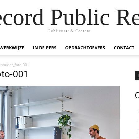
ecord Public Re
Publiciteit & Content
WERKWIJZE
IN DE PERS
OPDRACHTGEVERS
CONTACT
khouder_foto-001
oto-001