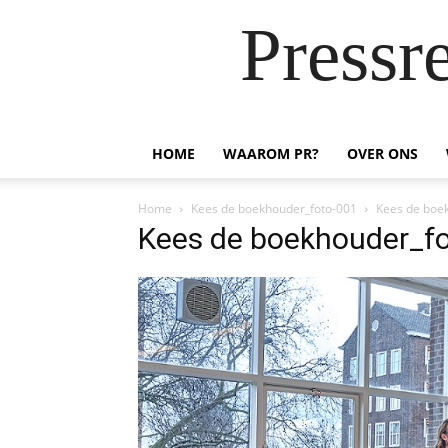
Pressr
HOME
WAAROM PR?
OVER ONS
Home
Kees de boekhouder_foto-001
Kees de boe
Kees de boekhouder_f