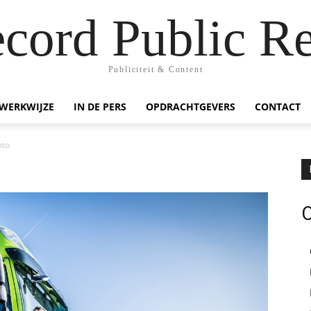
ecord Public Re
Publiciteit & Content
WERKWIJZE
IN DE PERS
OPDRACHTGEVERS
CONTACT
oto