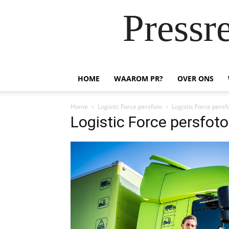
Pressr
HOME
WAAROM PR?
OVER ONS
Home
Logistic Force persfoto
Logistic Force persf
Logistic Force persfoto