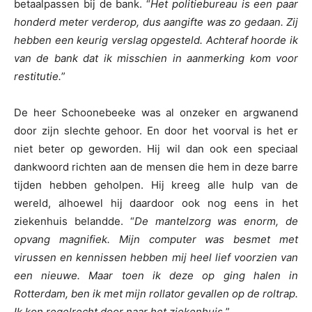
betaalpassen bij de bank. “
Het politiebureau is een paar
honderd meter verderop, dus aangifte was zo gedaan. Zij
hebben een keurig verslag opgesteld. Achteraf hoorde ik
van de bank dat ik misschien in aanmerking kom voor
restitutie.
”
De heer Schoonebeeke was al onzeker en argwanend
door zijn slechte gehoor. En door het voorval is het er
niet beter op geworden. Hij wil dan ook een speciaal
dankwoord richten aan de mensen die hem in deze barre
tijden hebben geholpen. Hij kreeg alle hulp van de
wereld, alhoewel hij daardoor ook nog eens in het
ziekenhuis belandde. “
De mantelzorg was enorm, de
opvang magnifiek. Mijn computer was besmet met
virussen en kennissen hebben mij heel lief voorzien van
een nieuwe. Maar toen ik deze op ging halen in
Rotterdam, ben ik met mijn rollator gevallen op de roltrap.
Ik kon regelrecht door naar het ziekenhuis.
”