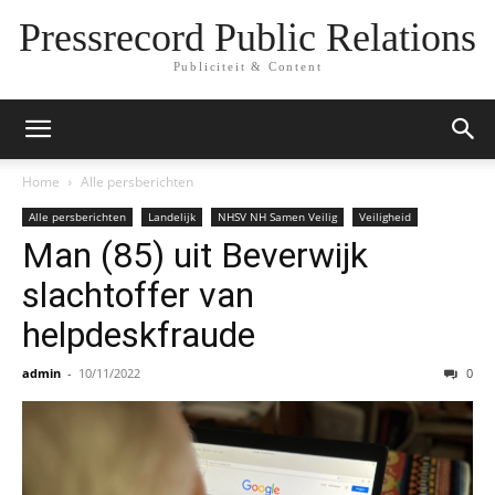
Pressrecord Public Relations
Publiciteit & Content
Home
Alle persberichten
Alle persberichten
Landelijk
NHSV NH Samen Veilig
Veiligheid
Man (85) uit Beverwijk
slachtoffer van
helpdeskfraude
admin
-
10/11/2022
0