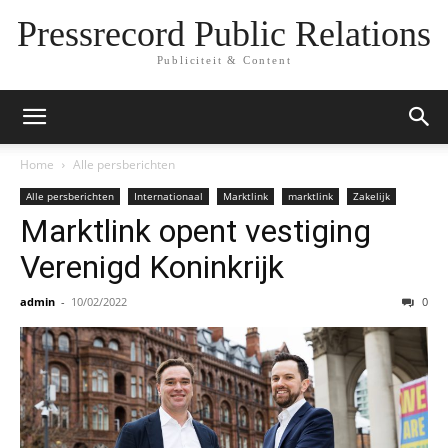
Pressrecord Public Relations
Publiciteit & Content
Home
Alle persberichten
Alle persberichten
Internationaal
Marktlink
marktlink
Zakelijk
Marktlink opent vestiging
Verenigd Koninkrijk
admin
-
10/02/2022
0