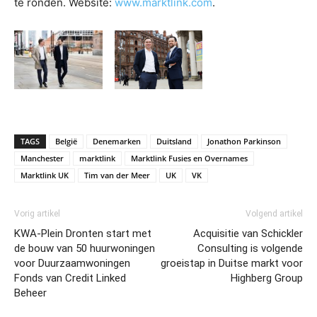
te ronden. Website:
www.marktlink.com
.
TAGS
België
Denemarken
Duitsland
Jonathon Parkinson
Manchester
marktlink
Marktlink Fusies en Overnames
Marktlink UK
Tim van der Meer
UK
VK
Vorig artikel
Volgend artikel
KWA-Plein Dronten start met
Acquisitie van Schickler
de bouw van 50 huurwoningen
Consulting is volgende
voor Duurzaamwoningen
groeistap in Duitse markt voor
Fonds van Credit Linked
Highberg Group
Beheer