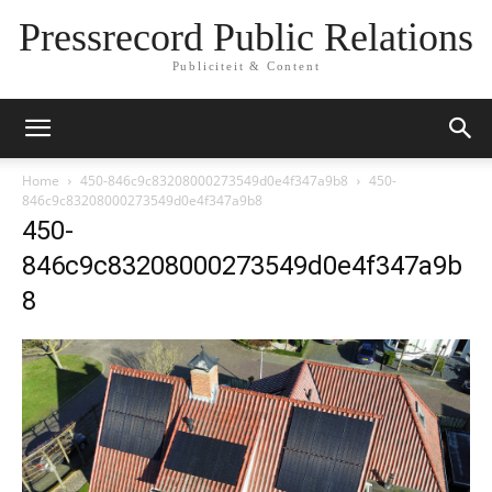
Pressrecord Public Relations
Publiciteit & Content
Home
450-846c9c83208000273549d0e4f347a9b8
450-
846c9c83208000273549d0e4f347a9b8
450-
846c9c83208000273549d0e4f347a9b
8