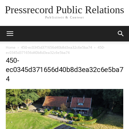
Pressrecord Public Relations
Publiciteit & Content
Home
450-ec0345d371656d40b8d3ea32c6e5ba74
450-
ec0345d371656d40b8d3ea32c6e5ba74
450-
ec0345d371656d40b8d3ea32c6e5ba7
4