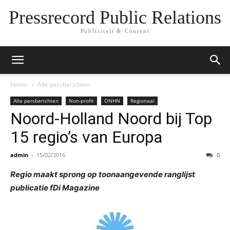
Pressrecord Public Relations
Publiciteit & Content
Home
Alle persberichten
Alle persberichten
Non-profit
ONHN
Regionaal
Noord-Holland Noord bij Top
15 regio’s van Europa
admin
-
15/02/2016
0
Regio maakt sprong op toonaangevende ranglijst
publicatie fDi Magazine