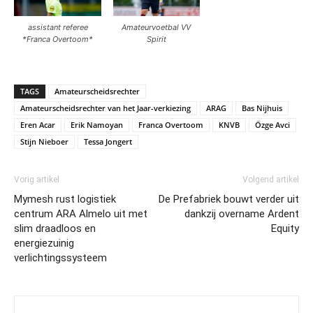
assistant referee
Amateurvoetbal VV
*Franca Overtoom*
Spirit
TAGS
Amateurscheidsrechter
Amateurscheidsrechter van het Jaar-verkiezing
ARAG
Bas Nijhuis
Eren Acar
Erik Namoyan
Franca Overtoom
KNVB
Özge Avci
Stijn Nieboer
Tessa Jongert
Vorig artikel
Volgend artikel
Mymesh rust logistiek
De Prefabriek bouwt verder uit
centrum ARA Almelo uit met
dankzij overname Ardent
slim draadloos en
Equity
energiezuinig
verlichtingssysteem