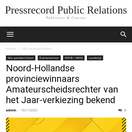
Pressrecord Public Relations
Publiciteit & Content
Home
Alle persberichten
Alle persberichten
Evenementen
KNVB / ARAG
Landelijk
Noord-Hollandse
provinciewinnaars
Amateurscheidsrechter van
het Jaar-verkiezing bekend
admin
-
16/11/2023
0