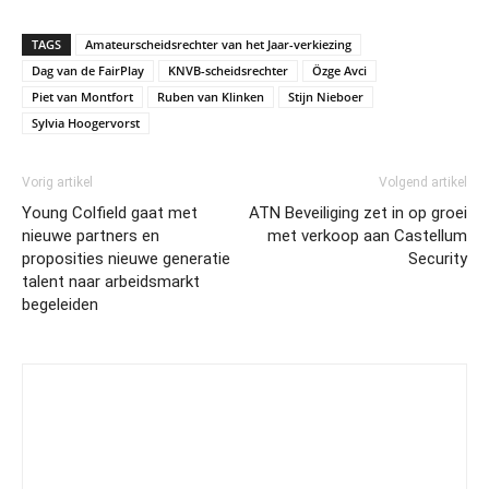
TAGS
Amateurscheidsrechter van het Jaar-verkiezing
Dag van de FairPlay
KNVB-scheidsrechter
Özge Avci
Piet van Montfort
Ruben van Klinken
Stijn Nieboer
Sylvia Hoogervorst
Vorig artikel
Volgend artikel
Young Colfield gaat met
ATN Beveiliging zet in op groei
nieuwe partners en
met verkoop aan Castellum
proposities nieuwe generatie
Security
talent naar arbeidsmarkt
begeleiden