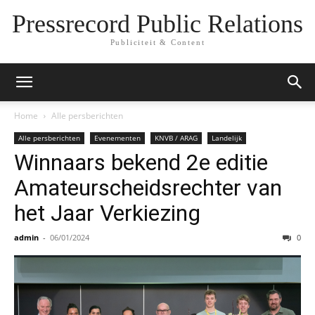
Pressrecord Public Relations
Publiciteit & Content
Home
Alle persberichten
Alle persberichten
Evenementen
KNVB / ARAG
Landelijk
Winnaars bekend 2e editie
Amateurscheidsrechter van
het Jaar Verkiezing
admin
-
06/01/2024
0