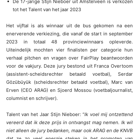
De 17-jarige Stijn Nieboer uit Amstelveen is verkozen
tot het Talent van het jaar 2023
Het vijftal is als winnaar uit de bus gekomen na een
enerverende verkiezing, die vanaf de start in september
2023 in totaal 48 provinciewinnaars opleverde.
Uiteindelijk mochten vier finalisten per categorie hun
verhaal pitchen en vragen over FairPlay beantwoorden
voor de vakjury. Deze jury bestond uit Franca Overtoom
(assistent-scheidsrechter betaald voetbal), Serdar
Gözübüyük (scheidsrechter betaald voetbal), Marc van
Erven (CEO ARAG) en Sjoerd Mossou (voetbaljournalist,
columnist en schrijver).
Talent van het Jaar Stijn Nieboer: “
Ik voel mij ontzettend
vereerd dat ik deze prijs in ontvangst mag nemen. Ik wil
niet alleen de jury bedanken, maar ook ARAG en de KNVB
dat ze zo veel energie steken in het promoten van