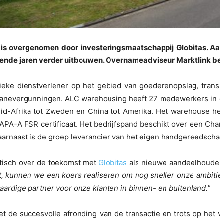
is overgenomen door investeringsmaatschappij Globitas. Aan
komende jaren verder uitbouwen. Overnameadviseur Marktlink 
stieke dienstverlener op het gebied van goederenopslag, trans
ouanevergunningen. ALC warehousing heeft 27 medewerkers in di
Zuid-Afrika tot Zweden en China tot Amerika. Het warehouse h
TAPA-A FSR certificaat. Het bedrijfspand beschikt over een Ch
 Daarnaast is de groep leverancier van het eigen handgereeds
tisch over de toekomst met
Globitas
als nieuwe aandeelhouder
gt, kunnen we een koers realiseren om nog sneller onze ambit
aardige partner voor onze klanten in binnen- en buitenland.
”
j met de succesvolle afronding van de transactie en trots op 