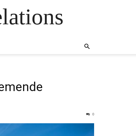
lations
nemende
0