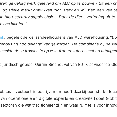
aren geweldig werk geleverd om ALC op te bouwen tot een cruci
e logistieke markt ontwikkelt zich sterk en wij zien een vee
 in high-security supply chains. Door de dienstverlening uit 
 aan klanten.
”
ink
, begeleidde de aandeelhouders van ALC warehousing: “
Do
arehousing nog belangrijker geworden. De combinatie bij de v
aakte deze transactie op vele fronten interessant en uitdagen
p juridisch gebied. Quirijn Biesheuvel van BJTK adviseerde Glob
obitas investeert in bedrijven en heeft daarbij een sterke fo
 operationele en digitale experts en creativiteit doet Globit
ectoren die wat traditioneler zijn en waar ruimte is voor innova