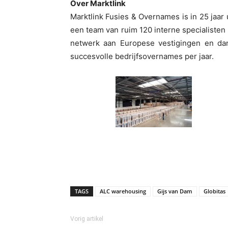
Over Marktlink
Marktlink Fusies & Overnames is in 25 jaar
een team van ruim 120 interne specialisten
netwerk aan Europese vestigingen en dan
succesvolle bedrijfsovernames per jaar.
TAGS
ALC warehousing
Gijs van Dam
Globitas
Vorig artikel