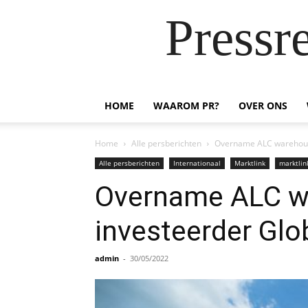
Pressr
HOME
WAAROM PR?
OVER ONS
Home
Alle persberichten
Overname ALC warehous
Alle persberichten
Internationaal
Marktlink
marktlin
Overname ALC w
investeerder Glo
admin
-
30/05/2022