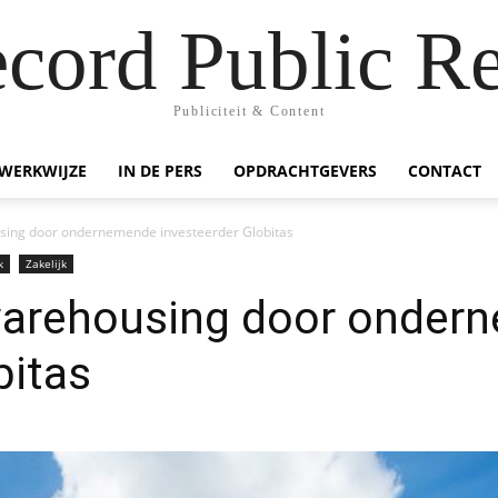
ecord Public Re
Publiciteit & Content
WERKWIJZE
IN DE PERS
OPDRACHTGEVERS
CONTACT
ing door ondernemende investeerder Globitas
k
Zakelijk
arehousing door onder
bitas