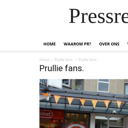
Pressr
HOME
WAAROM PR?
OVER ONS
Home
Prullie fans.
Prullie fans.
Prullie fans.