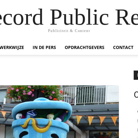
ecord Public Re
Publiciteit & Content
WERKWIJZE
IN DE PERS
OPDRACHTGEVERS
CONTACT