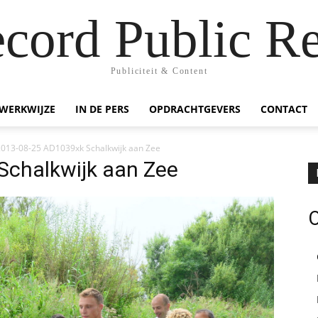
ecord Public Re
Publiciteit & Content
WERKWIJZE
IN DE PERS
OPDRACHTGEVERS
CONTACT
2013-08-25 AD1039xk Schalkwijk aan Zee
Schalkwijk aan Zee