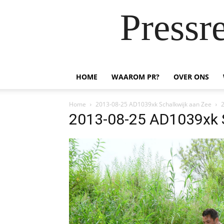
Pressr
HOME
WAAROM PR?
OVER ONS
Home
2013-08-25 AD1039xk Schalkwijk aan Zee
2013-08-25 AD1039xk 