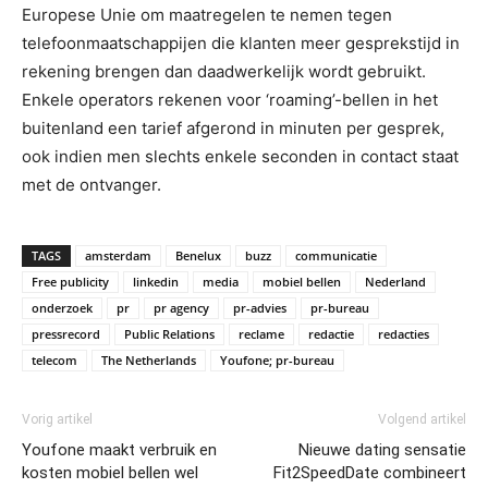
Europese Unie om maatregelen te nemen tegen
telefoonmaatschappijen die klanten meer gesprekstijd in
rekening brengen dan daadwerkelijk wordt gebruikt.
Enkele operators rekenen voor ‘roaming’-bellen in het
buitenland een tarief afgerond in minuten per gesprek,
ook indien men slechts enkele seconden in contact staat
met de ontvanger.
TAGS
amsterdam
Benelux
buzz
communicatie
Free publicity
linkedin
media
mobiel bellen
Nederland
onderzoek
pr
pr agency
pr-advies
pr-bureau
pressrecord
Public Relations
reclame
redactie
redacties
telecom
The Netherlands
Youfone; pr-bureau
Vorig artikel
Volgend artikel
Youfone maakt verbruik en
Nieuwe dating sensatie
kosten mobiel bellen wel
Fit2SpeedDate combineert