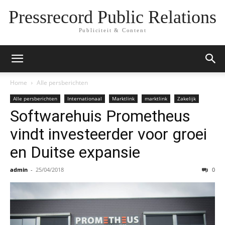
Pressrecord Public Relations
Publiciteit & Content
Home
Alle persberichten
Alle persberichten
Internationaal
Marktlink
marktlink
Zakelijk
Softwarehuis Prometheus
vindt investeerder voor groei
en Duitse expansie
admin
-
25/04/2018
0