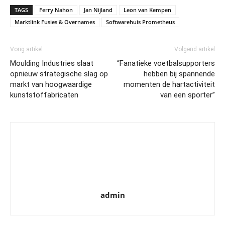
TAGS
Ferry Nahon
Jan Nijland
Leon van Kempen
Marktlink Fusies & Overnames
Softwarehuis Prometheus
Vorig artikel
Volgend artikel
Moulding Industries slaat
“Fanatieke voetbalsupporters
opnieuw strategische slag op
hebben bij spannende
markt van hoogwaardige
momenten de hartactiviteit
kunststoffabricaten
van een sporter”
admin