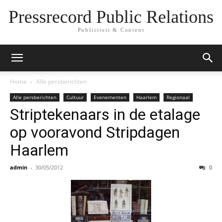
Pressrecord Public Relations
Publiciteit & Content
Home
Alle persberichten
Alle persberichten
Cultuur
Evenementen
Haarlem
Regionaal
Striptekenaars in de etalage
op vooravond Stripdagen
Haarlem
admin
-
30/05/2012
0