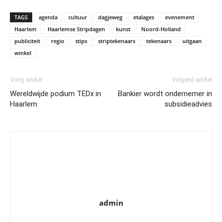
TAGS
agenda
cultuur
dagjeweg
etalages
evenement
Haarlem
Haarlemse Stripdagen
kunst
Noord-Holland
publiciteit
regio
stips
striptekenaars
tekenaars
uitgaan
winkel
Vorig artikel
Volgend artikel
Wereldwijde podium TEDx in
Bankier wordt ondernemer in
Haarlem
subsidieadvies
admin