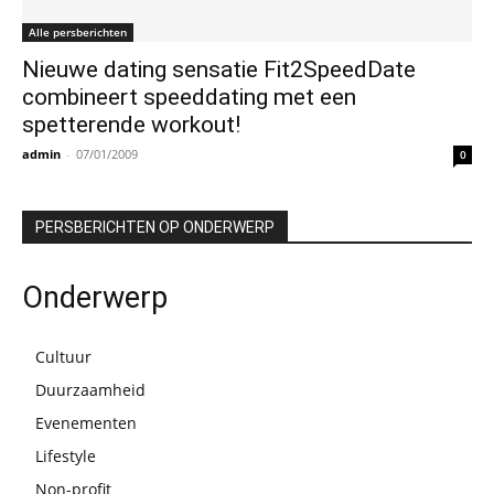
Alle persberichten
Nieuwe dating sensatie Fit2SpeedDate
combineert speeddating met een
spetterende workout!
admin
-
07/01/2009
0
PERSBERICHTEN OP ONDERWERP
Onderwerp
Cultuur
Duurzaamheid
Evenementen
Lifestyle
Non-profit