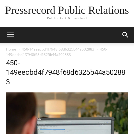
Pressrecord Public Relations
Publiciteit & Content
Home
450-149eecbd4f7948f68d6325b44a502883
450-
149eecbd4f7948f68d6325b44a502883
450-
149eecbd4f7948f68d6325b44a50288
3