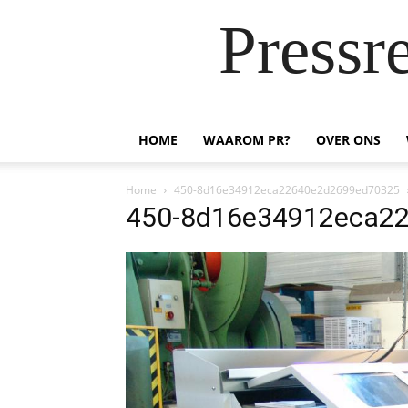
Pressr
HOME
WAAROM PR?
OVER ONS
Home
450-8d16e34912eca22640e2d2699ed70325
450-8d16e34912eca2