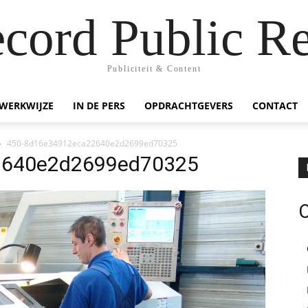
ecord Public Re
Publiciteit & Content
WERKWIJZE
IN DE PERS
OPDRACHTGEVERS
CONTACT
450-8d16e34912eca22640e2d2699ed70325
2640e2d2699ed70325