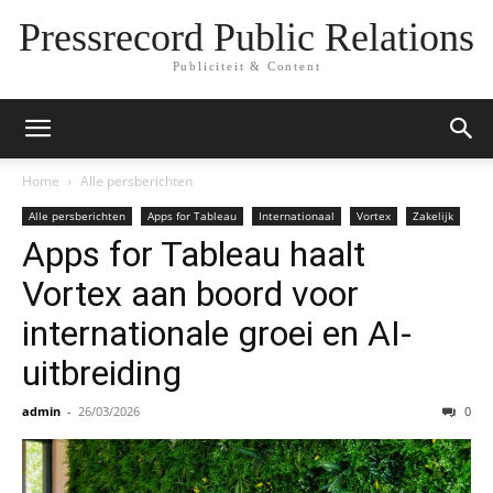
Pressrecord Public Relations
Publiciteit & Content
Home
Alle persberichten
Alle persberichten
Apps for Tableau
Internationaal
Vortex
Zakelijk
Apps for Tableau haalt
Vortex aan boord voor
internationale groei en AI-
uitbreiding
admin
-
26/03/2026
0