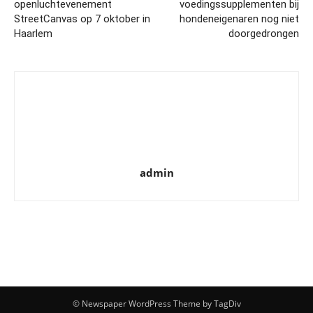
openluchtevenement
voedingssupplementen bij
StreetCanvas op 7 oktober in
hondeneigenaren nog niet
Haarlem
doorgedrongen
admin
© Newspaper WordPress Theme by TagDiv