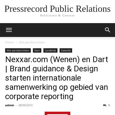
Pressrecord Public Relations
Publiciteit & Content
Home
Alle persberichten
Alle persberichten
Dart
Landelijk
Zakelijk
Nexxar.com (Wenen) en Dart
| Brand guidance & Design
starten internationale
samenwerking op gebied van
corporate reporting
admin
-
28/09/2010
0