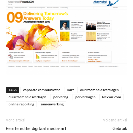
TAGS
coporate communicatie
Dart
durrzaamheidsverslagen
duurzaamheidsverlagen
jaarverlag
jaarverslagen
Nexxar.com
online reporting
samenwerking
Vorig artikel
Volgend artikel
Eerste editie digitaal media-art
Gebruik