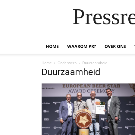
Pressr
HOME
WAAROM PR?
OVER ONS
Home
Onderwerp
Duurzaamheid
Duurzaamheid