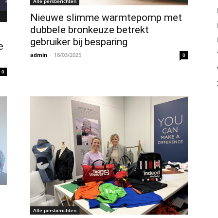
Alle persberichten
Nieuwe slimme warmtepomp met
dubbele bronkeuze betrekt
gebruiker bij besparing
e
admin
-
18/03/2025
0
0
Alle persberichten