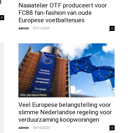
t
Naaiatelier OTF produceert voor
FC88 fan-fashion van oude
0
Europese voetbaltenues
admin
-
07/11/2023
0
Alle persberichten
Veel Europese belangstelling voor
slimme Nederlandse regeling voor
verduurzaming koopwoningen
admin
-
30/10/2023
0