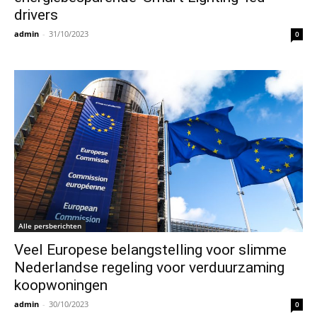
drivers
admin
-
31/10/2023
0
Alle persberichten
Veel Europese belangstelling voor slimme
Nederlandse regeling voor verduurzaming
koopwoningen
admin
-
30/10/2023
0