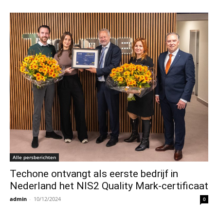
Alle persberichten
Techone ontvangt als eerste bedrijf in
Nederland het NIS2 Quality Mark-certificaat
admin
-
10/12/2024
0