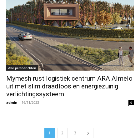
Alle persberichten
Mymesh rust logistiek centrum ARA Almelo
uit met slim draadloos en energiezuinig
verlichtingssysteem
admin
-
16/11/2023
0
1
2
3