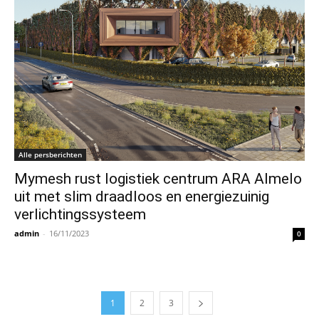
Alle persberichten
Mymesh rust logistiek centrum ARA Almelo
uit met slim draadloos en energiezuinig
verlichtingssysteem
admin
-
16/11/2023
0
1
2
3