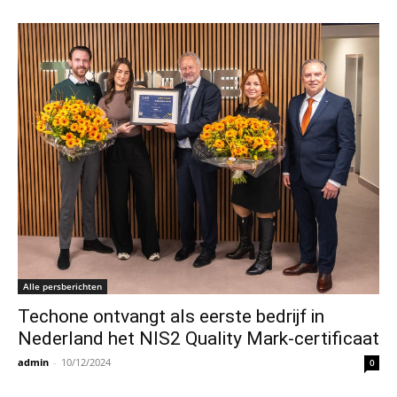
Alle persberichten
Techone ontvangt als eerste bedrijf in
Nederland het NIS2 Quality Mark-certificaat
admin
-
10/12/2024
0