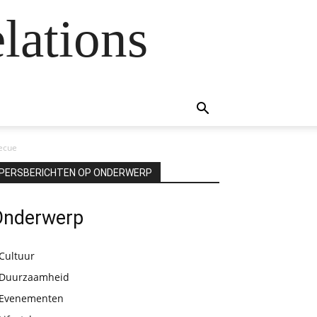
lations
becue
PERSBERICHTEN OP ONDERWERP
Onderwerp
Cultuur
Duurzaamheid
Evenementen