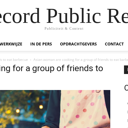
ecord Public Re
Publiciteit & Content
WERKWIJZE
IN DE PERS
OPDRACHTGEVERS
CONTACT
ds to eat barbecue
Asian woman are cooking for a group of friends to eat bar
g for a group of friends to