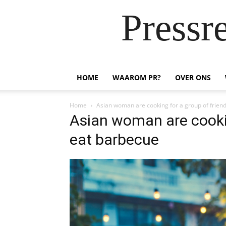
Pressr
HOME
WAAROM PR?
OVER ONS
Home
Asian woman are cooking for a group of frien
Asian woman are cookin
eat barbecue