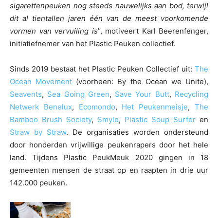
sigarettenpeuken nog steeds nauwelijks aan bod, terwijl
dit al tientallen jaren één van de meest voorkomende
vormen van vervuiling is
’’, motiveert Karl Beerenfenger,
initiatiefnemer van het Plastic Peuken collectief.
Sinds 2019 bestaat het Plastic Peuken Collectief uit:
The
Ocean Movement
(voorheen: By the Ocean we Unite),
Seavents
,
Sea Going Green
,
Save Your Butt
,
Recycling
Netwerk Benelux
,
Ecomondo
,
Het Peukenmeisje
,
The
Bamboo Brush Society
,
Smyle
,
Plastic Soup Surfer
en
Straw by Straw
. De organisaties worden ondersteund
door honderden vrijwillige peukenrapers door het hele
land. Tijdens Plastic PeukMeuk 2020 gingen in 18
gemeenten mensen de straat op en raapten in drie uur
142.000 peuken.