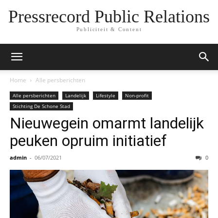
Pressrecord Public Relations
Publiciteit & Content
Home
Alle persberichten
Alle persberichten
Landelijk
Lifestyle
Non-profit
Stichting De Schone Stad
Nieuwegein omarmt landelijk
peuken opruim initiatief
admin
-
06/07/2021
0