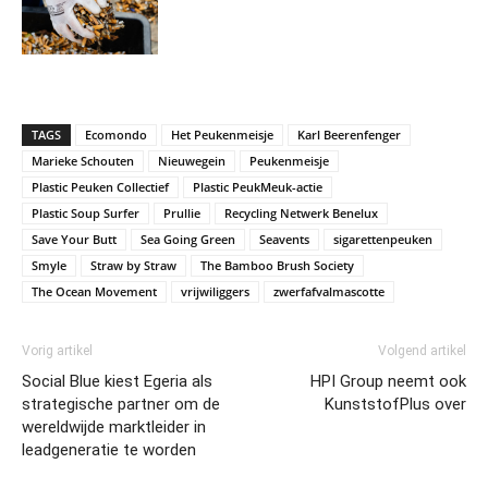
TAGS
Ecomondo
Het Peukenmeisje
Karl Beerenfenger
Marieke Schouten
Nieuwegein
Peukenmeisje
Plastic Peuken Collectief
Plastic PeukMeuk-actie
Plastic Soup Surfer
Prullie
Recycling Netwerk Benelux
Save Your Butt
Sea Going Green
Seavents
sigarettenpeuken
Smyle
Straw by Straw
The Bamboo Brush Society
The Ocean Movement
vrijwiliggers
zwerfafvalmascotte
Vorig artikel
Volgend artikel
Social Blue kiest Egeria als
HPI Group neemt ook
strategische partner om de
KunststofPlus over
wereldwijde marktleider in
leadgeneratie te worden