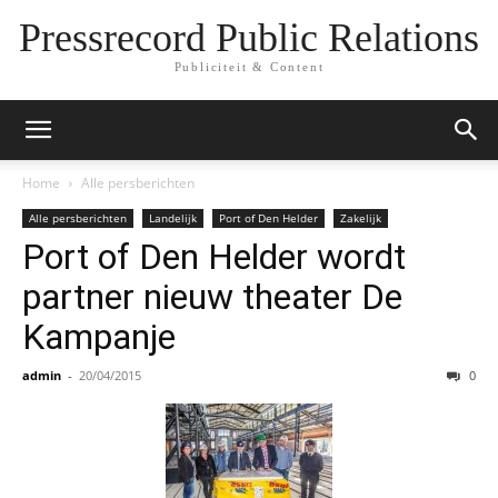
Pressrecord Public Relations
Publiciteit & Content
Home
Alle persberichten
Alle persberichten
Landelijk
Port of Den Helder
Zakelijk
Port of Den Helder wordt
partner nieuw theater De
Kampanje
admin
-
20/04/2015
0