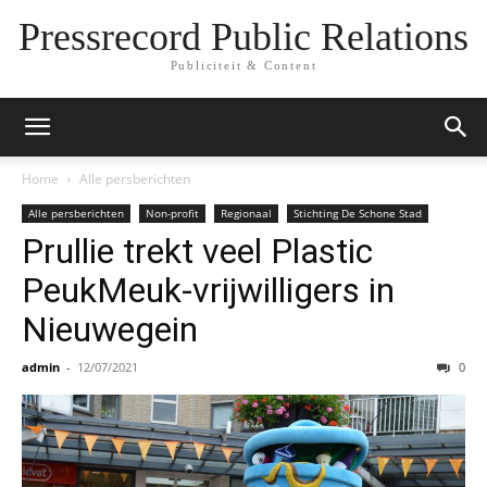
Pressrecord Public Relations
Publiciteit & Content
Home
Alle persberichten
Alle persberichten
Non-profit
Regionaal
Stichting De Schone Stad
Prullie trekt veel Plastic
PeukMeuk-vrijwilligers in
Nieuwegein
admin
-
12/07/2021
0