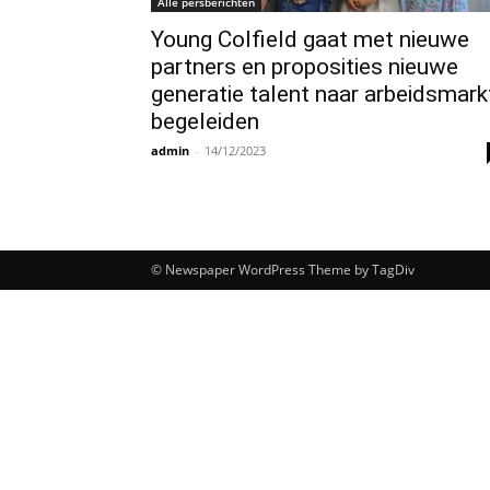
Alle persberichten
Young Colfield gaat met nieuwe
partners en proposities nieuwe
generatie talent naar arbeidsmark
begeleiden
admin
-
14/12/2023
© Newspaper WordPress Theme by TagDiv