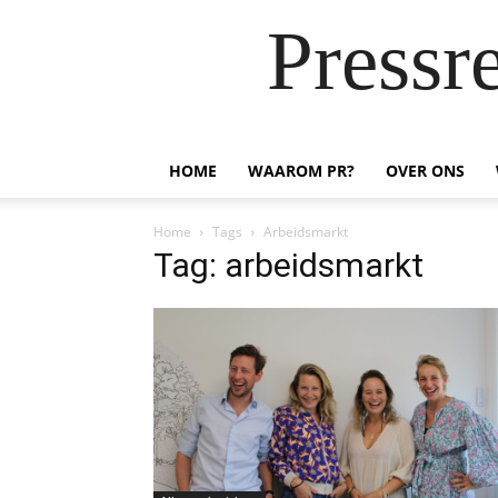
Pressr
HOME
WAAROM PR?
OVER ONS
Home
Tags
Arbeidsmarkt
Tag: arbeidsmarkt