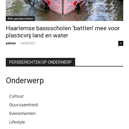
Alle persberichten
Haarlemse basisscholen ‘battlen’ mee voor
plasticvrij land en water
admin
-
14/09/2021
0
PERSBERICHTEN OP ONDERWERP
Onderwerp
Cultuur
Duurzaamheid
Evenementen
Lifestyle