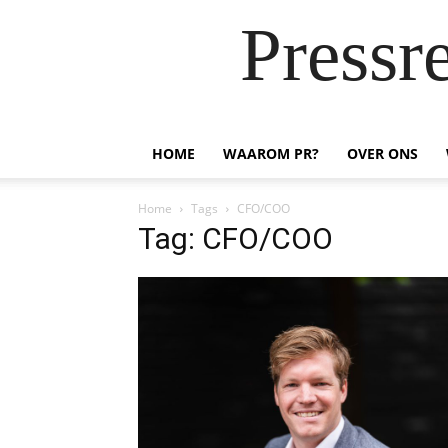
Pressr
HOME
WAAROM PR?
OVER ONS
Home
Tags
CFO/COO
Tag: CFO/COO