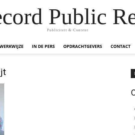
ecord Public Re
Publiciteit & Content
WERKWIJZE
IN DE PERS
OPDRACHTGEVERS
CONTACT
jt