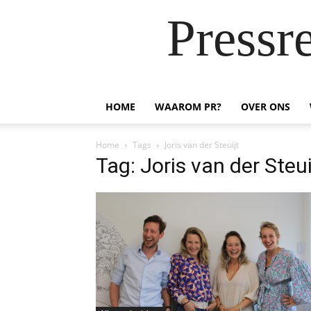
Pressr
HOME
WAAROM PR?
OVER ONS
Home
Tags
Joris van der Steuijt
Tag: Joris van der Steui