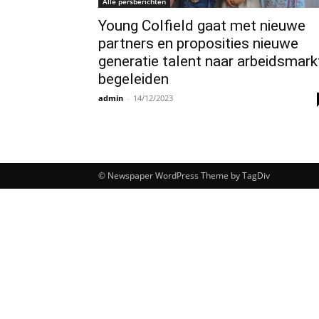
Alle persberichten
Young Colfield gaat met nieuwe
partners en proposities nieuwe
generatie talent naar arbeidsmark
begeleiden
admin
-
14/12/2023
© Newspaper WordPress Theme by TagDiv