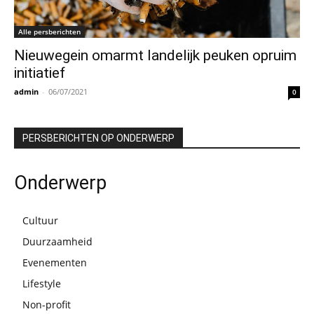
Alle persberichten
Nieuwegein omarmt landelijk peuken opruim
initiatief
admin
-
06/07/2021
0
PERSBERICHTEN OP ONDERWERP
Onderwerp
Cultuur
Duurzaamheid
Evenementen
Lifestyle
Non-profit