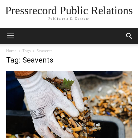
Pressrecord Public Relations
Publiciteit & Content
Home
Tags
Seavents
Tag: Seavents