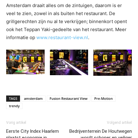
Amsterdam draait alles om de zintuigen, daarom is er
veel te zien, zowel in als buiten het restaurant. De
grillgerechten zijn nu al te verkrijgen; binnenkort opent
ook het Teppan Yaki-gedeelte van het restaurant. Meer
informatie op
www.restaurant-view.nl
.
TAGS
amsterdam
Fusion Restaurant View
Pre-Motion
trendy
Vorig artikel
Volgend artikel
Eerste City Index Haarlem
Bedrijventerrein De Houtwegen
plaatst economie in
wordt schoner en veiliger