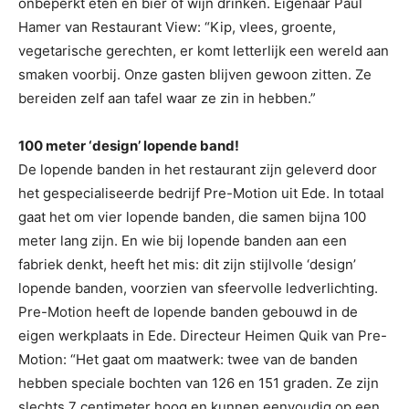
onbeperkt eten en bier of wijn drinken.
Eigenaar Paul
Hamer van Restaurant View: “Kip, vlees, groente,
vegetarische gerechten, er komt letterlijk een wereld aan
smaken voorbij. Onze gasten blijven gewoon zitten. Ze
bereiden zelf aan tafel waar ze zin in hebben.”
100 meter ‘design’ lopende band!
De lopende banden in het restaurant zijn geleverd door
het gespecialiseerde bedrijf Pre-Motion uit Ede. In totaal
gaat het om vier lopende banden, die samen bijna 100
meter lang zijn. En wie bij lopende banden aan een
fabriek denkt, heeft het mis: dit zijn stijlvolle ‘design’
lopende banden, voorzien van sfeervolle ledverlichting.
Pre-Motion heeft de lopende banden gebouwd in de
eigen werkplaats in Ede. Directeur Heimen Quik van Pre-
Motion: “Het gaat om maatwerk: twee van de banden
hebben speciale bochten van 126 en 151 graden. Ze zijn
slechts 7 centimeter hoog en kunnen eenvoudig op een