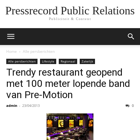
Pressrecord Public Relations
Publiciteit & Content
Home
Alle persberichten
Alle persberichten
Lifestyle
Regionaal
Zakelijk
Trendy restaurant geopend
met 100 meter lopende band
van Pre-Motion
admin
-
23/04/2013
0