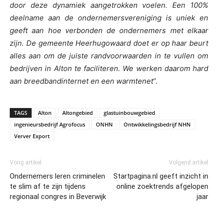
door deze dynamiek aangetrokken voelen. Een 100%
deelname aan de ondernemersvereniging is uniek en
geeft aan hoe verbonden de ondernemers met elkaar
zijn. De gemeente Heerhugowaard doet er op haar beurt
alles aan om de juiste randvoorwaarden in te vullen om
bedrijven in Alton te faciliteren. We werken daarom hard
aan breedbandinternet en een warmtenet
”.
TAGS
Alton
Altongebied
glastuinbouwgebied
ingenieursbedrijf Agrofocus
ONHN
Ontwikkelingsbedrijf NHN
Verver Export
Vorig artikel
Volgend artikel
Ondernemers leren criminelen
Startpagina.nl geeft inzicht in
te slim af te zijn tijdens
online zoektrends afgelopen
regionaal congres in Beverwijk
jaar