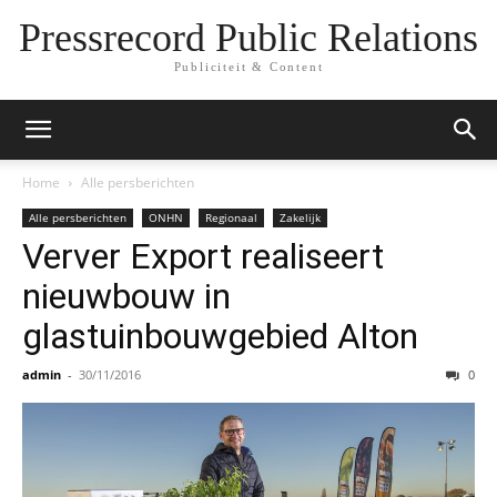
Pressrecord Public Relations
Publiciteit & Content
Home
Alle persberichten
Alle persberichten
ONHN
Regionaal
Zakelijk
Verver Export realiseert
nieuwbouw in
glastuinbouwgebied Alton
admin
-
30/11/2016
0