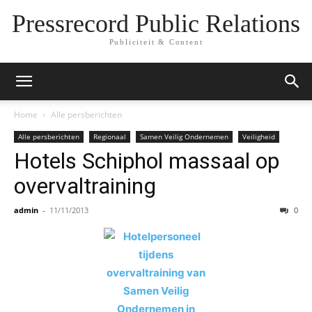
Pressrecord Public Relations
Publiciteit & Content
Home
Alle persberichten
Alle persberichten
Regionaal
Samen Veilig Ondernemen
Veiligheid
Hotels Schiphol massaal op
overvaltraining
admin
-
11/11/2013
0