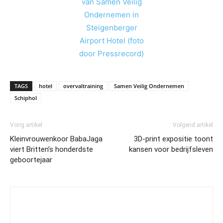
TAGS
hotel
overvaltraining
Samen Veilig Ondernemen
Schiphol
Vorig artikel
Volgend artikel
Kleinvrouwenkoor BabaJaga
3D-print expositie toont
viert Britten’s honderdste
kansen voor bedrijfsleven
geboortejaar