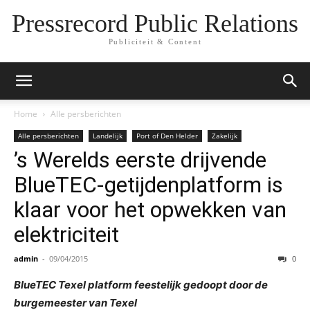
Pressrecord Public Relations
Publiciteit & Content
Home
Alle persberichten
Alle persberichten
Landelijk
Port of Den Helder
Zakelijk
’s Werelds eerste drijvende
BlueTEC-getijdenplatform is
klaar voor het opwekken van
elektriciteit
admin
-
09/04/2015
0
BlueTEC Texel platform feestelijk gedoopt door de
burgemeester van Texel