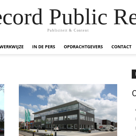
ecord Public Re
Publiciteit & Content
WERKWIJZE
IN DE PERS
OPDRACHTGEVERS
CONTACT