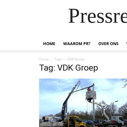
Pressr
HOME
WAAROM PR?
OVER ONS
Home
Tags
VDK Groep
Tag: VDK Groep