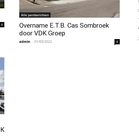
Alle persberichten
Overname E.T.B. Cas Sombroek
0
door VDK Groep
admin
-
01/03/2022
0
DK