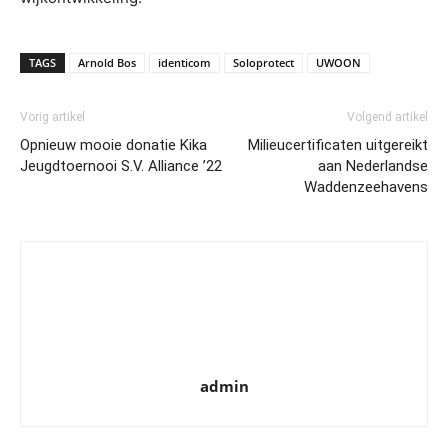
TAGS
Arnold Bos
identicom
Soloprotect
UWOON
Vorig artikel
Volgend artikel
Opnieuw mooie donatie Kika
Milieucertificaten uitgereikt
Jeugdtoernooi S.V. Alliance ’22
aan Nederlandse
Waddenzeehavens
admin