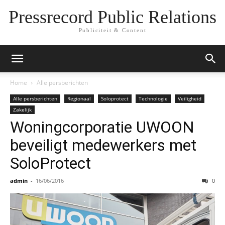
Pressrecord Public Relations
Publiciteit & Content
Home
Alle persberichten
Alle persberichten
Regionaal
Soloprotect
Technologie
Veiligheid
Zakelijk
Woningcorporatie UWOON
beveiligt medewerkers met
SoloProtect
admin
-
16/06/2016
0