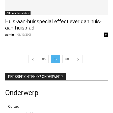
Alle persberichten
Huis-aan-huisspecial effectiever dan huis-
aan-huisblad
admin
-
06/10/2008
0
86
87
88
PERSBERICHTEN OP ONDERWERP
Onderwerp
Cultuur