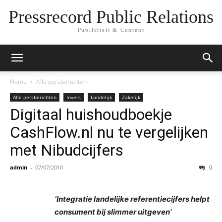
Pressrecord Public Relations
Publiciteit & Content
Home
Alle persberichten
Alle persberichten
Invers
Landelijk
Zakelijk
Digitaal huishoudboekje
CashFlow.nl nu te vergelijken
met Nibudcijfers
admin
-
07/07/2010
0
‘Integratie landelijke referentiecijfers helpt
consument bij slimmer uitgeven’