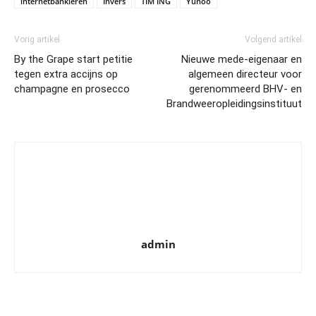
internetbankieren
Invers
TIM ING
Yunoo
Vorig artikel
Volgend artikel
By the Grape start petitie
Nieuwe mede-eigenaar en
tegen extra accijns op
algemeen directeur voor
champagne en prosecco
gerenommeerd BHV- en
Brandweeropleidingsinstituut
admin